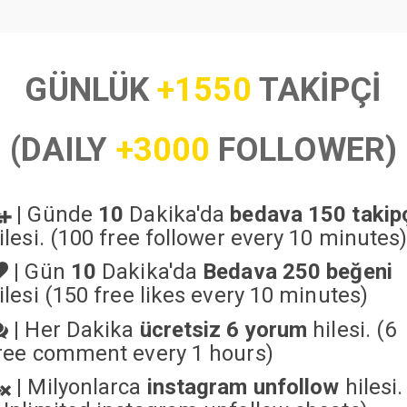
GÜNLÜK
+1550
TAKİPÇİ
(DAILY
+3000
FOLLOWER)
|
Günde
10
Dakika'da
bedava 150 takip
ilesi. (100 free follower every 10 minutes
|
Gün
10
Dakika'da
Bedava 250 beğeni
ilesi (150 free likes every 10 minutes)
|
Her Dakika
ücretsiz 6 yorum
hilesi. (6
ree comment every 1 hours)
|
Milyonlarca
instagram unfollow
hilesi.