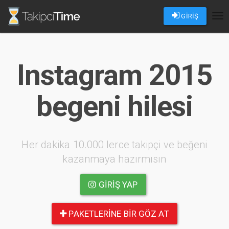
GİRİŞ
Tog
nav
Instagram 2015
begeni hilesi
Her dakika 10.000 lerce takipçi ve beğeni
kazanmaya hazırmısın
GIRIŞ YAP
PAKETLERINE BIR GÖZ AT