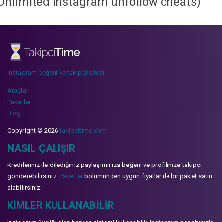
Unlimited instagram unfollow cheats
)
instagram beğeni ve takipçi sitesi
Araçlar
Paketler
Blog
Copyright © 2026
takipcitime.com
NASIL ÇALIŞIR
Kredileriniz ile dilediğiniz paylaşımınıza beğeni ve profilinize takipçi
gönderebilirsiniz.
Paketler
bölümünden uygun fiyatlar ile bir paket satın
alabilirsiniz.
KIMLER KULLANABILIR