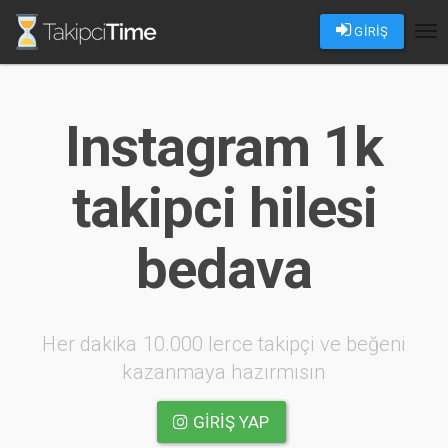
GİRİŞ
Tog
nav
Instagram 1k
takipci hilesi
bedava
Her dakika 10.000 lerce takipçi ve beğeni
kazanmaya hazırmısın
GIRIŞ YAP