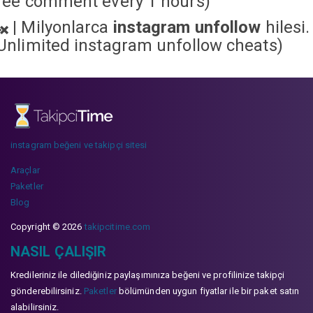
ree comment every 1 hours)
|
Milyonlarca
instagram unfollow
hilesi.
Unlimited instagram unfollow cheats
)
instagram beğeni ve takipçi sitesi
Araçlar
Paketler
Blog
Copyright © 2026
takipcitime.com
NASIL ÇALIŞIR
Kredileriniz ile dilediğiniz paylaşımınıza beğeni ve profilinize takipçi
gönderebilirsiniz.
Paketler
bölümünden uygun fiyatlar ile bir paket satın
alabilirsiniz.