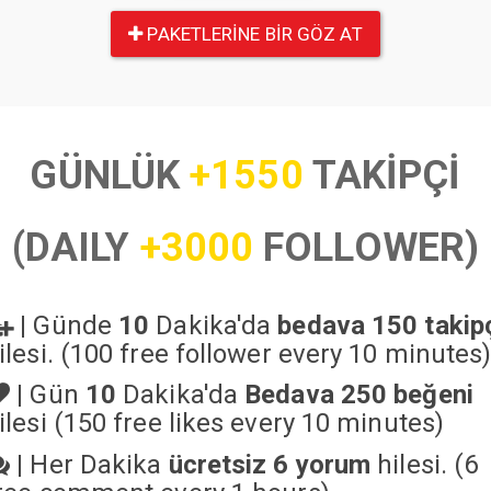
PAKETLERINE BIR GÖZ AT
GÜNLÜK
+1550
TAKİPÇİ
(DAILY
+3000
FOLLOWER)
|
Günde
10
Dakika'da
bedava 150 takip
ilesi. (100 free follower every 10 minutes
|
Gün
10
Dakika'da
Bedava 250 beğeni
ilesi (150 free likes every 10 minutes)
|
Her Dakika
ücretsiz 6 yorum
hilesi. (6