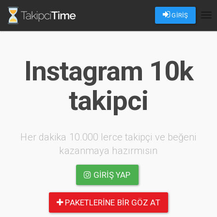
GİRİŞ
Tog
nav
Instagram 10k
takipci
Her dakika 10.000 lerce takipçi ve beğeni
kazanmaya hazırmısın
GIRIŞ YAP
PAKETLERINE BIR GÖZ AT