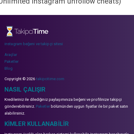
Unlimited instagram unfollow cheats
)
instagram beğeni ve takipçi sitesi
Araçlar
Paketler
Blog
Copyright © 2026
takipcitime.com
NASIL ÇALIŞIR
Kredileriniz ile dilediğiniz paylaşımınıza beğeni ve profilinize takipçi
gönderebilirsiniz.
Paketler
bölümünden uygun fiyatlar ile bir paket satın
alabilirsiniz.
KIMLER KULLANABILIR