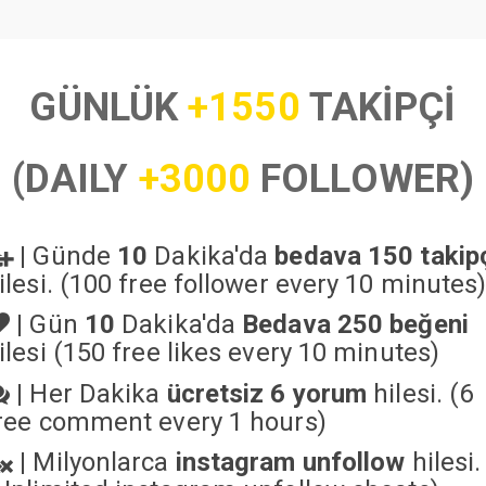
GÜNLÜK
+1550
TAKİPÇİ
(DAILY
+3000
FOLLOWER)
|
Günde
10
Dakika'da
bedava 150 takip
ilesi. (100 free follower every 10 minutes
|
Gün
10
Dakika'da
Bedava 250 beğeni
ilesi (150 free likes every 10 minutes)
|
Her Dakika
ücretsiz 6 yorum
hilesi. (6
ree comment every 1 hours)
|
Milyonlarca
instagram unfollow
hilesi.