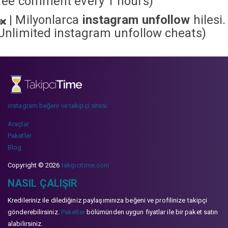
ree comment every 1 hours)
|
Milyonlarca
instagram unfollow
hilesi.
Unlimited instagram unfollow cheats
)
instagram beğeni ve takipçi sitesi
Araçlar
Paketler
Blog
Copyright © 2026
takipcitime.com
NASIL ÇALIŞIR
Kredileriniz ile dilediğiniz paylaşımınıza beğeni ve profilinize takipçi
gönderebilirsiniz.
Paketler
bölümünden uygun fiyatlar ile bir paket satın
alabilirsiniz.