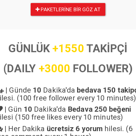
PAKETLERINE BIR GÖZ AT
GÜNLÜK
+1550
TAKİPÇİ
(DAILY
+3000
FOLLOWER)
|
Günde
10
Dakika'da
bedava 150 takip
ilesi. (100 free follower every 10 minutes
|
Gün
10
Dakika'da
Bedava 250 beğeni
ilesi (150 free likes every 10 minutes)
|
Her Dakika
ücretsiz 6 yorum
hilesi. (6