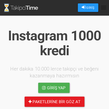
GİRİŞ
Tog
nav
Instagram 1000
kredi
Her dakika 10.000 lerce takipçi ve beğeni
kazanmaya hazırmısın
GIRIŞ YAP
PAKETLERINE BIR GÖZ AT