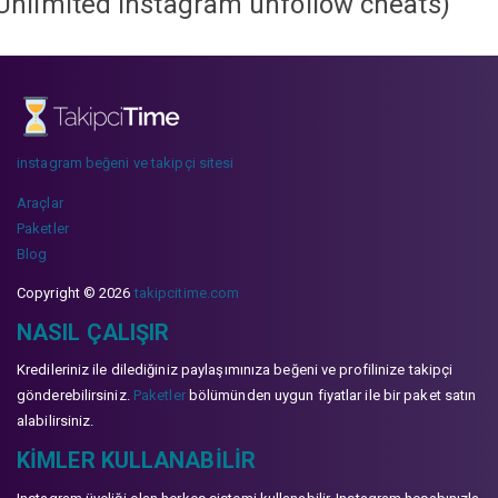
Unlimited instagram unfollow cheats
)
instagram beğeni ve takipçi sitesi
Araçlar
Paketler
Blog
Copyright © 2026
takipcitime.com
NASIL ÇALIŞIR
Kredileriniz ile dilediğiniz paylaşımınıza beğeni ve profilinize takipçi
gönderebilirsiniz.
Paketler
bölümünden uygun fiyatlar ile bir paket satın
alabilirsiniz.
KIMLER KULLANABILIR