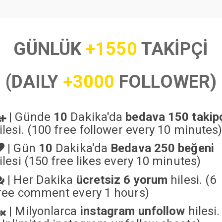
GÜNLÜK
+1550
TAKİPÇİ
(DAILY
+3000
FOLLOWER)
|
Günde
10
Dakika'da
bedava 150 takip
ilesi. (100 free follower every 10 minutes
|
Gün
10
Dakika'da
Bedava 250 beğeni
ilesi (150 free likes every 10 minutes)
|
Her Dakika
ücretsiz 6 yorum
hilesi. (6
ree comment every 1 hours)
|
Milyonlarca
instagram unfollow
hilesi.