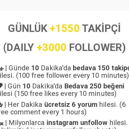
GÜNLÜK
+1550
TAKİPÇİ
(DAILY
+3000
FOLLOWER)
|
Günde
10
Dakika'da
bedava 150 takip
ilesi. (100 free follower every 10 minutes
|
Gün
10
Dakika'da
Bedava 250 beğeni
ilesi (150 free likes every 10 minutes)
|
Her Dakika
ücretsiz 6 yorum
hilesi. (6
ree comment every 1 hours)
|
Milyonlarca
instagram unfollow
hilesi.