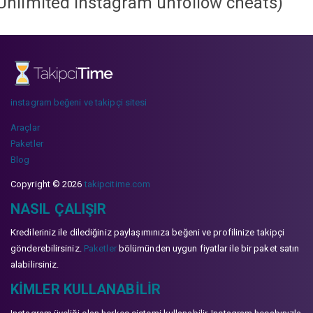
Unlimited instagram unfollow cheats
)
instagram beğeni ve takipçi sitesi
Araçlar
Paketler
Blog
Copyright © 2026
takipcitime.com
NASIL ÇALIŞIR
Kredileriniz ile dilediğiniz paylaşımınıza beğeni ve profilinize takipçi
gönderebilirsiniz.
Paketler
bölümünden uygun fiyatlar ile bir paket satın
alabilirsiniz.
KIMLER KULLANABILIR