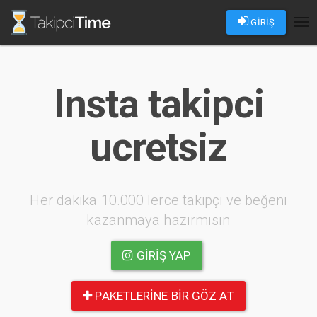
GİRİŞ
Tog
nav
Insta takipci
ucretsiz
Her dakika 10.000 lerce takipçi ve beğeni
kazanmaya hazırmısın
GIRIŞ YAP
PAKETLERINE BIR GÖZ AT