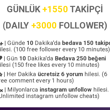
GÜNLÜK
+1550
TAKİPÇİ
(DAILY
+3000
FOLLOWER)
|
Günde
10
Dakika'da
bedava 150 takip
ilesi. (100 free follower every 10 minutes
|
Gün
10
Dakika'da
Bedava 250 beğeni
ilesi (150 free likes every 10 minutes)
|
Her Dakika
ücretsiz 6 yorum
hilesi. (6
ree comment every 1 hours)
|
Milyonlarca
instagram unfollow
hilesi.
Unlimited instagram unfollow cheats
)