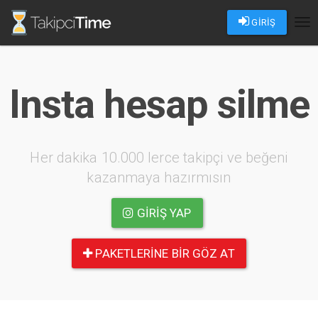
GİRİŞ
Tog
nav
Insta hesap silme
Her dakika 10.000 lerce takipçi ve beğeni
kazanmaya hazırmısın
GIRIŞ YAP
PAKETLERINE BIR GÖZ AT