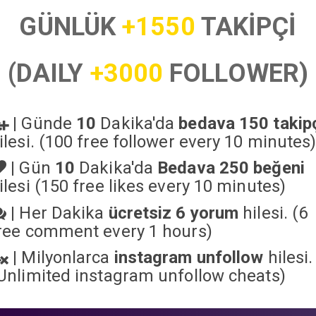
GÜNLÜK
+1550
TAKİPÇİ
(DAILY
+3000
FOLLOWER)
|
Günde
10
Dakika'da
bedava 150 takip
ilesi. (100 free follower every 10 minutes
|
Gün
10
Dakika'da
Bedava 250 beğeni
ilesi (150 free likes every 10 minutes)
|
Her Dakika
ücretsiz 6 yorum
hilesi. (6
ree comment every 1 hours)
|
Milyonlarca
instagram unfollow
hilesi.
Unlimited instagram unfollow cheats
)