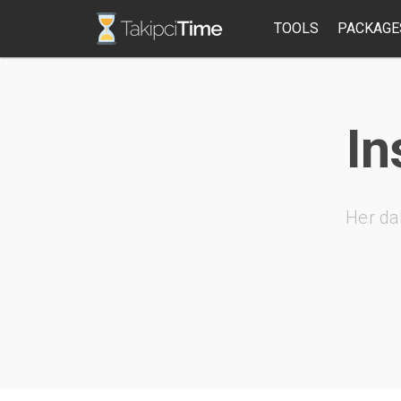
TOOLS
PACKAGE
In
Her da