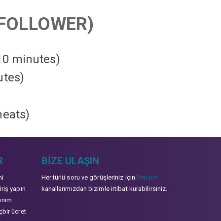
FOLLOWER)
 10 minutes)
utes)
heats
)
R
BIZE ULAŞIN
mi
Her türlü soru ve görüşleriniz için
İletişim
iriş yapın
kanallarımızdan bizimle irtibat kurabilirsiniz.
anım
çbir ücret