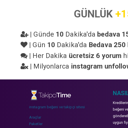
GÜNLÜK
+1
|
Günde
10
Dakika'da
bedava 15
|
Gün
10
Dakika'da
Bedava 250 
|
Her Dakika
ücretsiz 6 yorum
hi
|
Milyonlarca
instagram unfoll
NASIL
Kredileri
instagram beğeni ve takipçi sitesi
beğeni ve
gönderebi
Araçlar
uygun fiya
Paketler