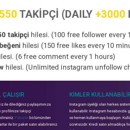
550
TAKİPÇİ (DAILY
+3000
0 takipçi
hilesi. (100 free follower every
beğeni
hilesi (150 free likes every 10 min
lesi. (6 free comment every 1 hours)
ow
hilesi. (Unlimited instagram unfollow c
 ÇALIŞIR
KIMLER KULLANABILI
niz ile dilediğiniz paylaşımınıza
Instagram üyeliği olan herkes siste
 profilinize takipçi
kullanabilir. Instagram hesabınızla g
lirsiniz.
Paketler
bölümünden
ve hemen kullanmaya başlayın. Kull
tlar ile bir paket satın alabilirsiniz.
ücretsizdir. Kredi satın almadıkça hi