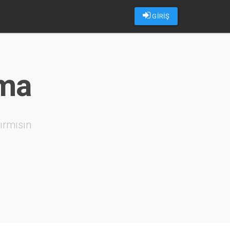
GİRİŞ
rma
ırmısın