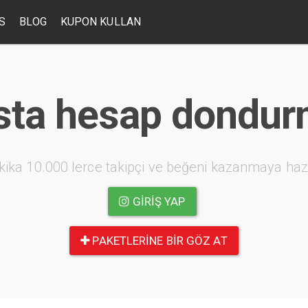
S
BLOG
KUPON KULLAN
sta hesap dondu
kika 10.000 lerce takipçi ve beğeni kazanmaya haz
GIRIŞ YAP
PAKETLERINE BIR GÖZ AT