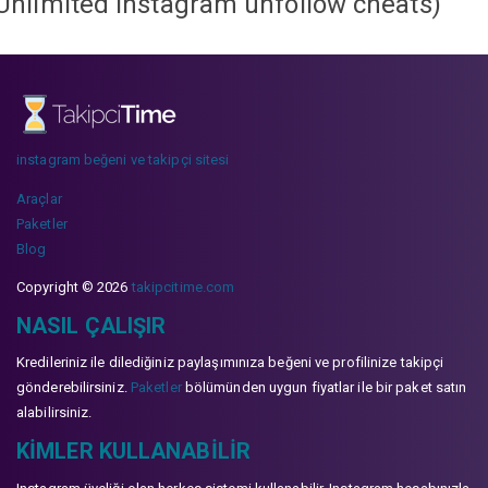
Unlimited instagram unfollow cheats
)
instagram beğeni ve takipçi sitesi
Araçlar
Paketler
Blog
Copyright © 2026
takipcitime.com
NASIL ÇALIŞIR
Kredileriniz ile dilediğiniz paylaşımınıza beğeni ve profilinize takipçi
gönderebilirsiniz.
Paketler
bölümünden uygun fiyatlar ile bir paket satın
alabilirsiniz.
KIMLER KULLANABILIR