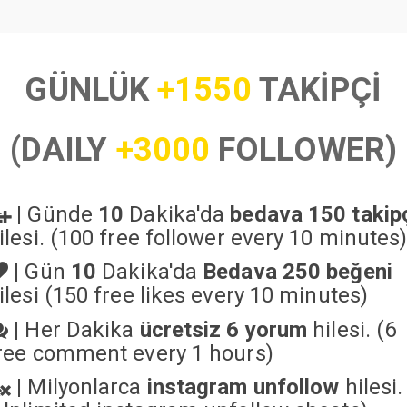
GÜNLÜK
+1550
TAKİPÇİ
(DAILY
+3000
FOLLOWER)
|
Günde
10
Dakika'da
bedava 150 takip
ilesi. (100 free follower every 10 minutes
|
Gün
10
Dakika'da
Bedava 250 beğeni
ilesi (150 free likes every 10 minutes)
|
Her Dakika
ücretsiz 6 yorum
hilesi. (6
ree comment every 1 hours)
|
Milyonlarca
instagram unfollow
hilesi.