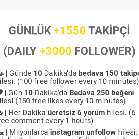
GÜNLÜK
+1550
TAKİPÇİ
(DAILY
+3000
FOLLOWER)
|
Günde
10
Dakika'da
bedava 150 takip
ilesi. (100 free follower every 10 minutes
|
Gün
10
Dakika'da
Bedava 250 beğeni
ilesi (150 free likes every 10 minutes)
|
Her Dakika
ücretsiz 6 yorum
hilesi. (6
ree comment every 1 hours)
|
Milyonlarca
instagram unfollow
hilesi.