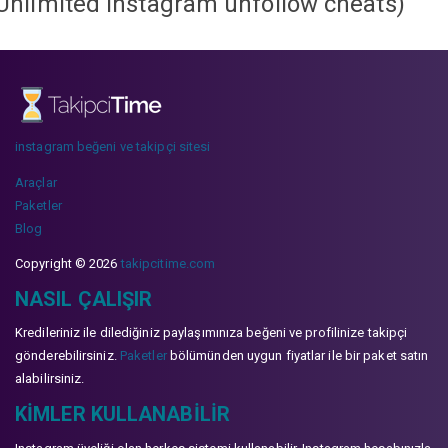
Unlimited instagram unfollow cheats
)
instagram beğeni ve takipçi sitesi
Araçlar
Paketler
Blog
Copyright © 2026
takipcitime.com
NASIL ÇALIŞIR
Kredileriniz ile dilediğiniz paylaşımınıza beğeni ve profilinize takipçi
gönderebilirsiniz.
Paketler
bölümünden uygun fiyatlar ile bir paket satın
alabilirsiniz.
KIMLER KULLANABILIR