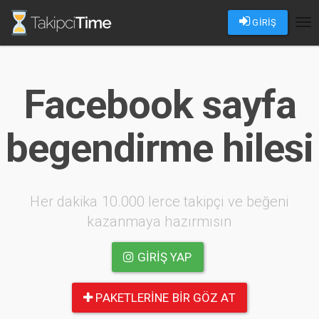
GİRİŞ
Tog
nav
Facebook sayfa
begendirme hilesi
Her dakika 10.000 lerce takipçi ve beğeni
kazanmaya hazırmısın
GIRIŞ YAP
PAKETLERINE BIR GÖZ AT