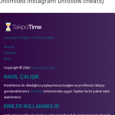
Unlimited instagram unfollow cheats
)
instagram beğeni ve takipçi sitesi
Araçlar
Paketler
Blog
Copyright © 2026
takipcitime.com
NASIL ÇALIŞIR
Kredileriniz ile dilediğiniz paylaşımınıza beğeni ve profilinize takipçi
gönderebilirsiniz.
Paketler
bölümünden uygun fiyatlar ile bir paket satın
alabilirsiniz.
KIMLER KULLANABILIR