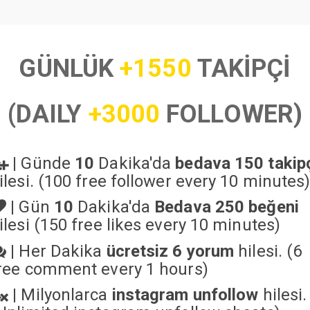
GÜNLÜK
+1550
TAKİPÇİ
(DAILY
+3000
FOLLOWER)
|
Günde
10
Dakika'da
bedava 150 takip
ilesi. (100 free follower every 10 minutes
|
Gün
10
Dakika'da
Bedava 250 beğeni
ilesi (150 free likes every 10 minutes)
|
Her Dakika
ücretsiz 6 yorum
hilesi. (6
ree comment every 1 hours)
|
Milyonlarca
instagram unfollow
hilesi.