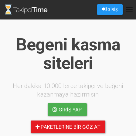
GİRİŞ
Tog
nav
Begeni kasma
siteleri
Her dakika 10.000 lerce takipçi ve beğeni
kazanmaya hazırmısın
GIRIŞ YAP
PAKETLERINE BIR GÖZ AT