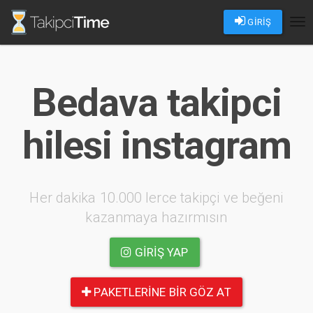
GİRİŞ
Tog
nav
Bedava takipci
hilesi instagram
Her dakika 10.000 lerce takipçi ve beğeni
kazanmaya hazırmısın
GIRIŞ YAP
PAKETLERINE BIR GÖZ AT