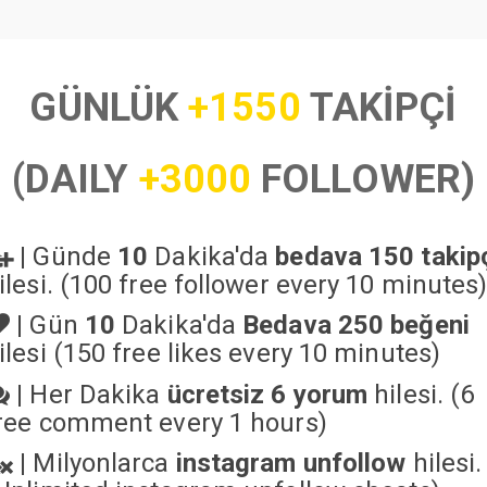
GÜNLÜK
+1550
TAKİPÇİ
(DAILY
+3000
FOLLOWER)
|
Günde
10
Dakika'da
bedava 150 takip
ilesi. (100 free follower every 10 minutes
|
Gün
10
Dakika'da
Bedava 250 beğeni
ilesi (150 free likes every 10 minutes)
|
Her Dakika
ücretsiz 6 yorum
hilesi. (6
ree comment every 1 hours)
|
Milyonlarca
instagram unfollow
hilesi.