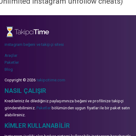
Unlimited instagram unfollow cheats
)
instagram beğeni ve takipçi sitesi
Araçlar
Paketler
Blog
Copyright © 2026
takipcitime.com
NASIL ÇALIŞIR
Kredileriniz ile dilediğiniz paylaşımınıza beğeni ve profilinize takipçi
gönderebilirsiniz.
Paketler
bölümünden uygun fiyatlar ile bir paket satın
alabilirsiniz.
KIMLER KULLANABILIR