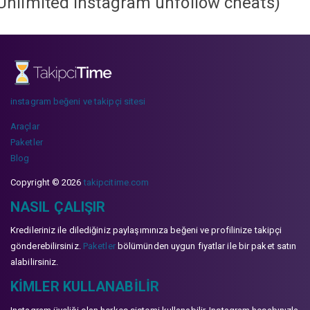
Unlimited instagram unfollow cheats
)
instagram beğeni ve takipçi sitesi
Araçlar
Paketler
Blog
Copyright © 2026
takipcitime.com
NASIL ÇALIŞIR
Kredileriniz ile dilediğiniz paylaşımınıza beğeni ve profilinize takipçi
gönderebilirsiniz.
Paketler
bölümünden uygun fiyatlar ile bir paket satın
alabilirsiniz.
KIMLER KULLANABILIR