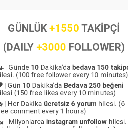
GÜNLÜK
+1550
TAKİPÇİ
(DAILY
+3000
FOLLOWER)
|
Günde
10
Dakika'da
bedava 150 takip
ilesi. (100 free follower every 10 minutes
|
Gün
10
Dakika'da
Bedava 250 beğeni
ilesi (150 free likes every 10 minutes)
|
Her Dakika
ücretsiz 6 yorum
hilesi. (6
ree comment every 1 hours)
|
Milyonlarca
instagram unfollow
hilesi.