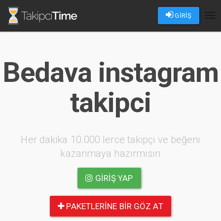
GİRİŞ
Tog
nav
Bedava instagram
takipci
Her dakika 10.000 lerce takipçi ve beğeni
kazanmaya hazırmısın
GIRIŞ YAP
PAKETLERINE BIR GÖZ AT