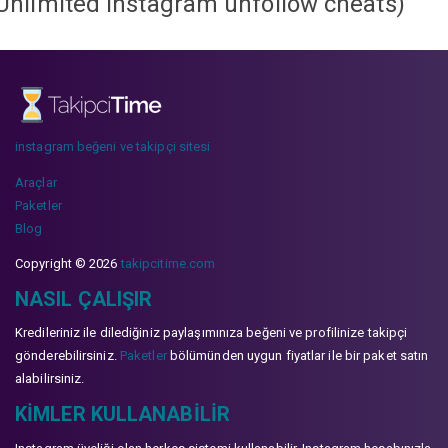
Unlimited instagram unfollow cheats
)
instagram beğeni ve takipçi sitesi
Araçlar
Paketler
Blog
Copyright © 2026
takipcitime.com
NASIL ÇALIŞIR
Kredileriniz ile dilediğiniz paylaşımınıza beğeni ve profilinize takipçi
gönderebilirsiniz.
Paketler
bölümünden uygun fiyatlar ile bir paket satın
alabilirsiniz.
KIMLER KULLANABILIR