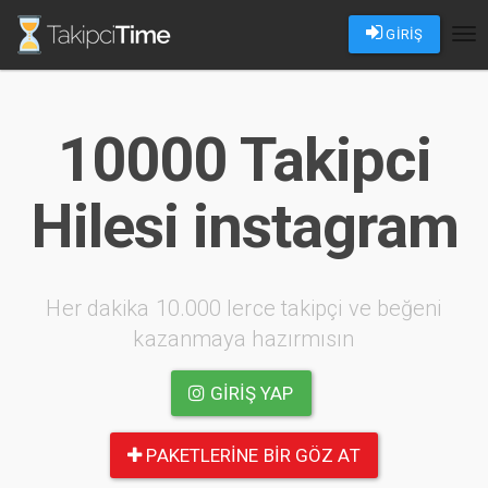
GİRİŞ
Tog
nav
10000 Takipci
Hilesi instagram
Her dakika 10.000 lerce takipçi ve beğeni
kazanmaya hazırmısın
GIRIŞ YAP
PAKETLERINE BIR GÖZ AT