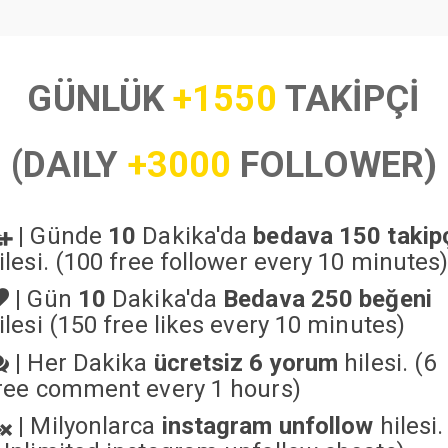
GÜNLÜK
+1550
TAKİPÇİ
(DAILY
+3000
FOLLOWER)
|
Günde
10
Dakika'da
bedava 150 takip
ilesi. (100 free follower every 10 minutes
|
Gün
10
Dakika'da
Bedava 250 beğeni
ilesi (150 free likes every 10 minutes)
|
Her Dakika
ücretsiz 6 yorum
hilesi. (6
ree comment every 1 hours)
|
Milyonlarca
instagram unfollow
hilesi.